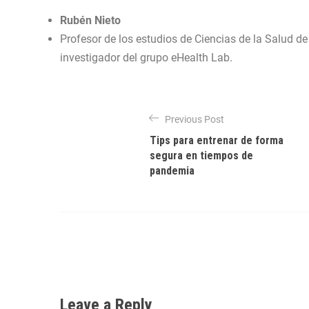
Rubén Nieto
Profesor de los estudios de Ciencias de la Salud de
investigador del grupo eHealth Lab.
N
Previous Post
a
Tips para entrenar de forma
v
segura en tiempos de
pandemia
e
g
a
c
i
ó
Leave a Reply