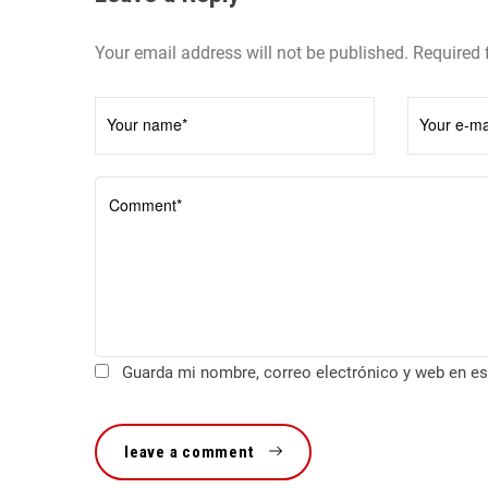
n
Your email address will not be published. Required 
d
e
e
n
t
r
a
d
Guarda mi nombre, correo electrónico y web en es
a
s
leave a comment