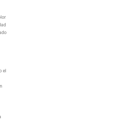
lor
idad
tado
o el
ón
a