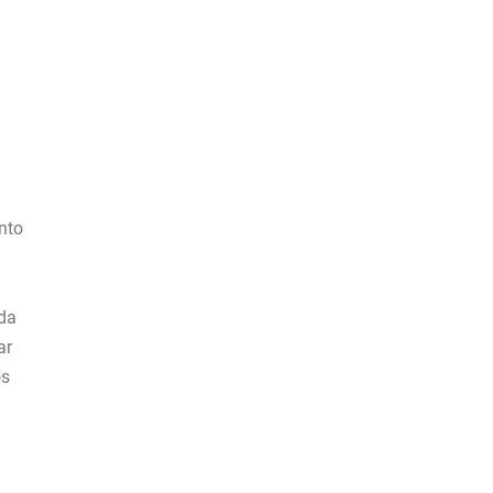
anto
nda
ar
os